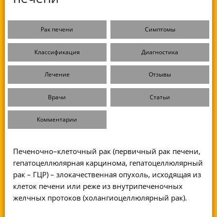
Рак печени
Симптомы
Классификация
Диагностика
Лечение
Отзывы
Врачи
Статьи
Комментарии
Печеночно–клеточный рак (первичный рак печени,
гепатоцеллюлярная карцинома, гепатоцеллюлярный
рак – ГЦР) – злокачественная опухоль, исходящая из
клеток печени или реже из внутрипеченочных
желчных протоков (холангиоцеллюлярный рак).