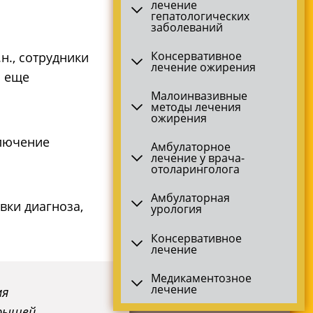
лечение
гепатологических
заболеваний
Консервативное
н., сотрудники
лечение ожирения
я еще
Малоинвазивные
методы лечения
ожирения
ключение
Амбулаторное
лечение у врача-
отоларинголога
Амбулаторная
вки диагноза,
урология
Консервативное
лечение
Медикаментозное
лечение
мя
крышей