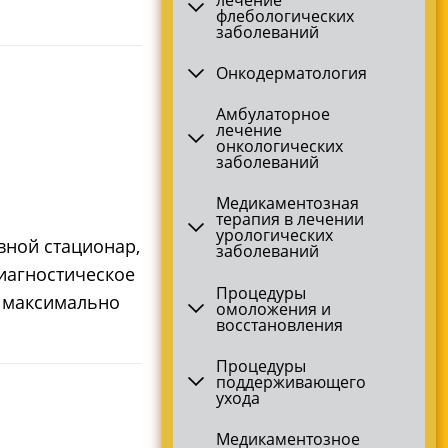
флебологических
заболеваний
Онкодерматология
Амбулаторное
лечение
онкологических
заболеваний
Медикаментозная
терапия в лечении
урологических
вной стационар,
заболеваний
иагностическое
Процедуры
в максимально
омоложения и
восстановления
Процедуры
поддерживающего
ухода
Медикаментозное