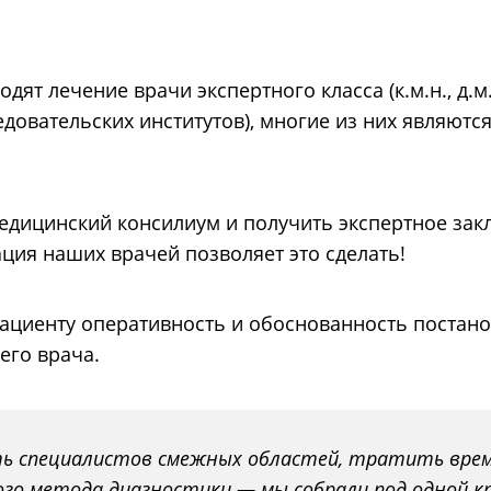
ят лечение врачи экспертного класса (к.м.н., д.м.
овательских институтов), многие из них являютс
медицинский консилиум и получить экспертное за
ция наших врачей позволяет это сделать!
циенту оперативность и обоснованность постано
его врача.
ть специалистов смежных областей, тратить вре
ого метода диагностики — мы собрали под одной 