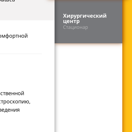
Хирургический
центр
Стационар
комфортной
бственной
строскопию,
ведения