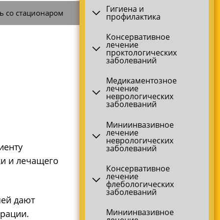
Гигиена и
ь со стационаром
профилактика
Консервативное
лечение
проктологических
заболеваний
Медикаментозное
лечение
неврологических
заболеваний
Миниинвазивное
лечение
неврологических
иенту
заболеваний
ки и лечащего
Консервативное
лечение
флебологических
заболеваний
ей дают
Миниинвазивное
ерации.
лечение