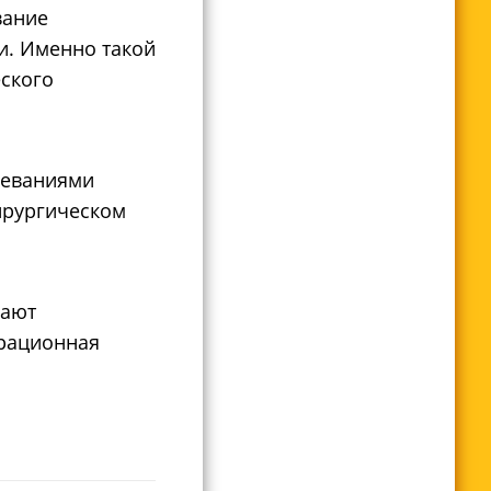
вание
и. Именно такой
ского
леваниями
хирургическом
лают
ерационная