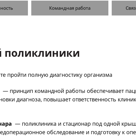
ность
Командная работа
Связ
 поликлиники
те пройти полную диагностику организма
— принцип командной работы обеспечивает пац
новки диагноза, повышает ответственность клини
нара
— поликлиника и стационар под одной крыш
едоперационное обследование и подготовку к оп