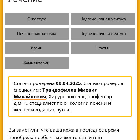
О желтухе
Надпеченочная желтуха
Печеночная желтуха
Подпеченочная желтуха
Врачи
Статьи
Комментарии
Статья проверена
09.04.2025
. Статью проверил
специалист:
Трандофилов Михаил
Михайлович
, Хирург-онколог, профессор,
д.м.н., специалист по онкологии печени и
желчевыводящих путей.
Вы заметили, что ваша кожа в последнее время
приобрела необычный желтоватый или