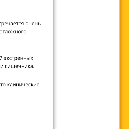
тречается очень
еотложного
й экстренных
ти кишечника.
Это клинические