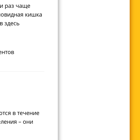
ни раз чаще
мовидная кишка
в здесь
ентов
ются в течение
ления – они