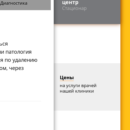
центр
Диагностика
Стационар
ься
ли патология
ия по удалению
ом, через
Цены
на услуги врачей
нашей клиники