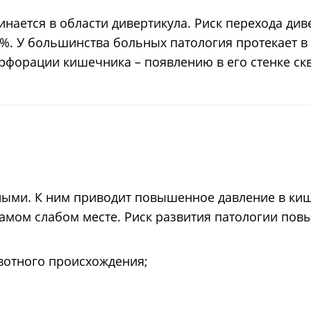
инается в области дивертикула. Риск перехода див
0%. У большинства больных патология протекает в
перфорации кишечника – появлению в его стенке ск
ыми. К ним приводит повышенное давление в киш
амом слабом месте. Риск развития патологии пов
вотного происхождения;