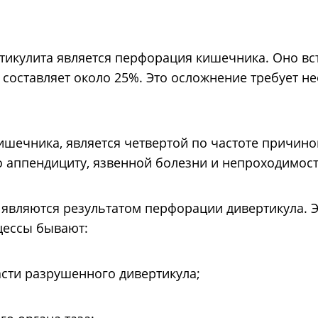
икулита является перфорация кишечника. Оно вс
 составляет около 25%. Это осложнение требует н
шечника, является четвертой по частоте причино
о аппендициту, язвенной болезни и непроходимос
 являются результатом перфорации дивертикула. 
цессы бывают:
асти разрушенного дивертикула;