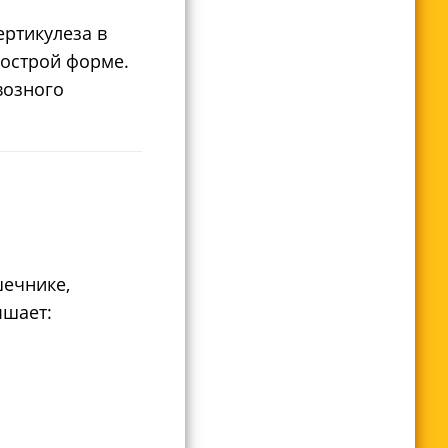
ертикулеза в
 острой форме.
возного
ечнике,
ышает: