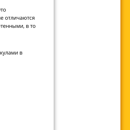
Это
ие отличаются
етенными, в то
кулами в