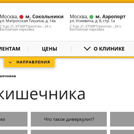
Москва,
м. Сокольники
Москва,
м. Аэропорт
ул. Матросская Тишина, д. 14а
ул. Усиевича, д. 8, стр. 1а
С 9 до 21, КТ/МРТ/рентген - 24 ч
С 9 до 21, КТ/МРТ/рентген - 24 ч
Бесплатная парковка
Бесплатная парковка
ИЕНТАМ
ЦЕНЫ
О КЛИНИКЕ
НАПРАВЛЕНИЯ
шечника
 кишечника
ез
Что такое диверкулит?