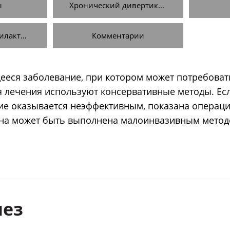
ы
Хронический дивертикулит
Операция и профилактика
Комментарии
ееся заболевание, при котором может потребоват
я лечения используют консервативные методы. Ес
ие оказывается неэффективным, показана операц
она может быть выполнена малоинвазивным метод
лез