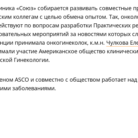
иника «Союз» собирается развивать совместные п
ким коллегам с целью обмена опытом. Так, онкол
йствуют по вопросам разработки Практических р
овательных мероприятий за новостями которых с
енции принимала онкогинеколок, к.м.н.
Чулкова Ел
нимали участие Американское общество клинически
ской Гинекологии.
леном АSCO и совместно с обществом работает на
кими заболеваниями.