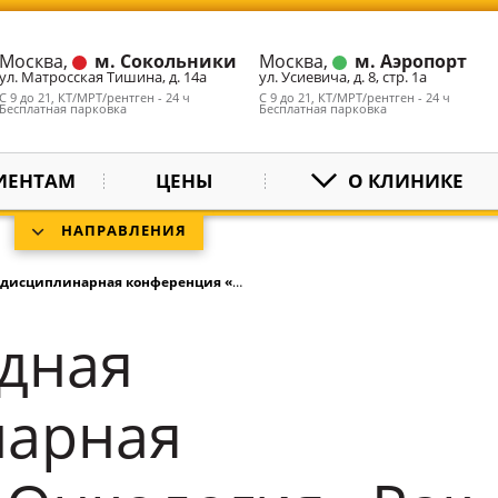
Москва,
м. Сокольники
Москва,
м. Аэропорт
ул. Матросская Тишина, д. 14а
ул. Усиевича, д. 8, стр. 1а
С 9 до 21, КТ/МРТ/рентген - 24 ч
С 9 до 21, КТ/МРТ/рентген - 24 ч
Бесплатная парковка
Бесплатная парковка
ИЕНТАМ
ЦЕНЫ
О КЛИНИКЕ
НАПРАВЛЕНИЯ
арная конференция «Онкология» Рак яичников
дная
арная