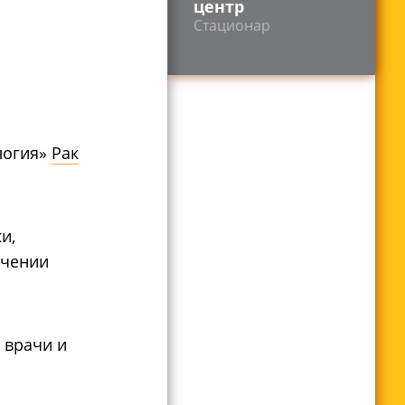
центр
Стационар
логия»
Рак
и,
ечении
 врачи и