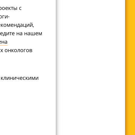
роекты с
оги-
екомендаций,
ледите на нашем
ена
х онкологов
д клиническими