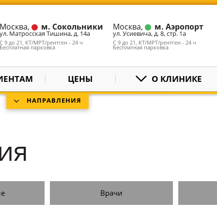
Москва,
м. Сокольники
Москва,
м. Аэропорт
ул. Матросская Тишина, д. 14а
ул. Усиевича, д. 8, стр. 1а
С 9 до 21, КТ/МРТ/рентген - 24 ч
С 9 до 21, КТ/МРТ/рентген - 24 ч
Бесплатная парковка
Бесплатная парковка
ИЕНТАМ
ЦЕНЫ
О КЛИНИКЕ
НАПРАВЛЕНИЯ
ия
ие
Врачи