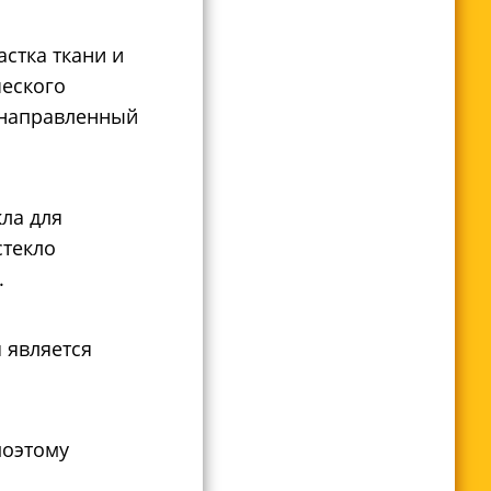
стка ткани и
ческого
 направленный
ла для
стекло
.
 является
поэтому