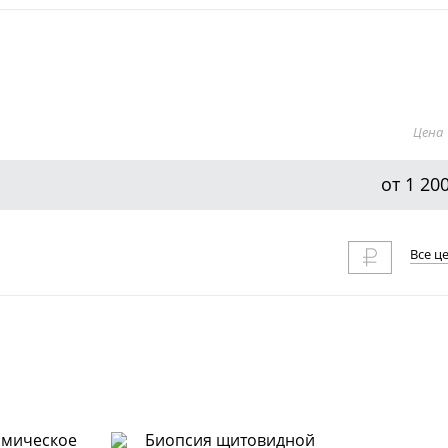
Цена
от 1 20
Все ц