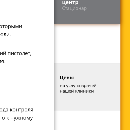
центр
Стационар
которыми
юли.
й пистолет,
я.
Цены
на услуги врачей
нашей клиники
ода контроля
го к нужному