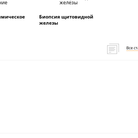
имическое
Биопсия щитовидной
железы
Все с