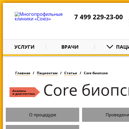
7 499 229-23-00
УСЛУГИ
ВРАЧИ
ПАЦ
Главная
Пациентам
Статьи
Core биопсия
Core биопс
Анализы
и диагностика
О процедуре
Проведен