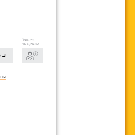
Запись
на прием
0
руб.
ены