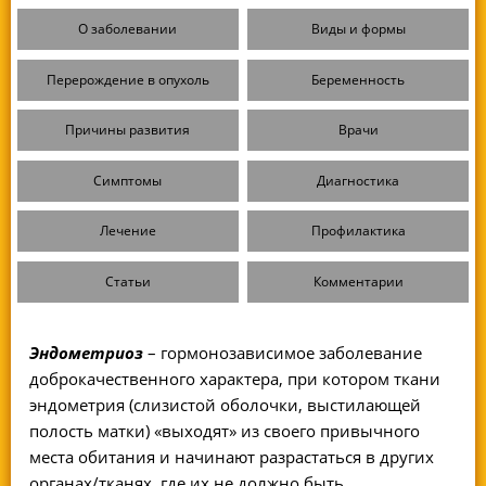
О заболевании
Виды и формы
Перерождение в опухоль
Беременность
Причины развития
Врачи
Симптомы
Диагностика
Лечение
Профилактика
Статьи
Комментарии
Эндометриоз
– гормонозависимое заболевание
доброкачественного характера, при котором ткани
эндометрия (слизистой оболочки, выстилающей
полость матки) «выходят» из своего привычного
места обитания и начинают разрастаться в других
органах/тканях, где их не должно быть.