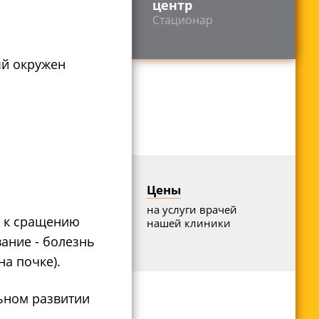
центр
Стационар
ый окружен
Цены
на услуги врачей
т к сращению
нашей клиники
ание - болезнь
на почке).
ьном развитии