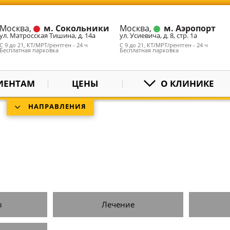
Москва,
м. Сокольники
Москва,
м. Аэропорт
ул. Матросская Тишина, д. 14а
ул. Усиевича, д. 8, стр. 1а
С 9 до 21, КТ/МРТ/рентген - 24 ч
С 9 до 21, КТ/МРТ/рентген - 24 ч
Бесплатная парковка
Бесплатная парковка
ИЕНТАМ
ЦЕНЫ
О КЛИНИКЕ
НАПРАВЛЕНИЯ
ы
Лечение