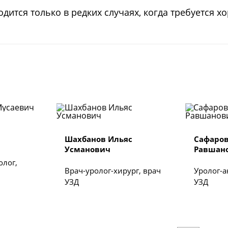
ится только в редких случаях, когда требуется 
Шахбанов Ильяс
Сафаро
Усманович
Равшан
олог,
Врач-уролог-хирург, врач
Уролог-а
УЗД
УЗД