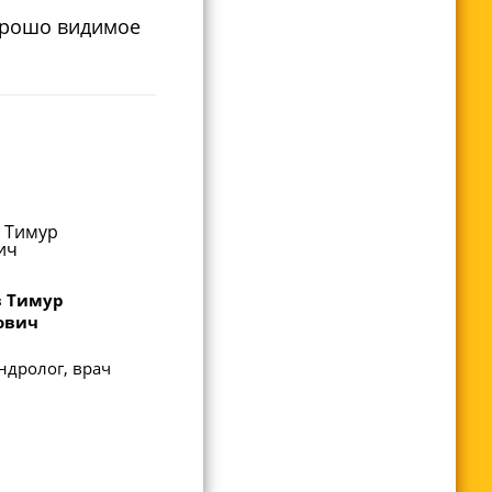
хорошо видимое
в Тимур
ович
ндролог, врач