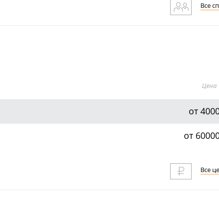
Все с
Цена
от 400
от 6000
Все ц