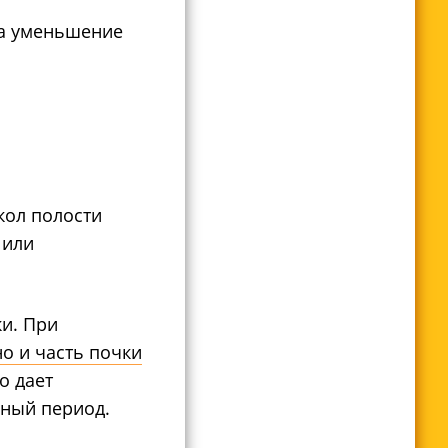
на уменьшение
кол полости
 или
ки. При
но и часть почки
о дает
ьный период.