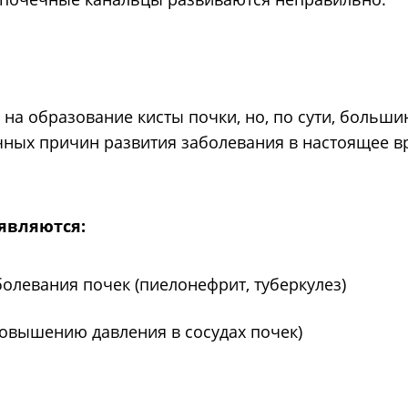
а образование кисты почки, но, по сути, большин
чных причин развития заболевания в настоящее в
являются:
левания почек (пиелонефрит, туберкулез)
повышению давления в сосудах почек)