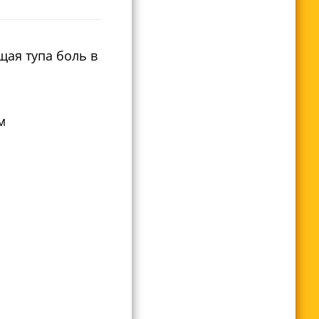
щая тупа боль в
м