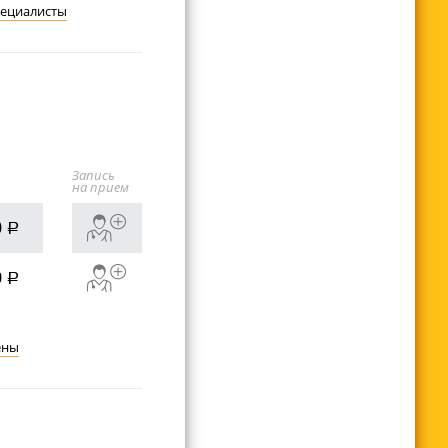
пециалисты
Запись
на прием
0
руб.
0
руб.
ены